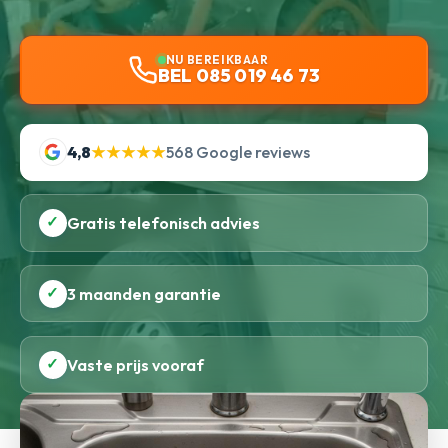
NU BEREIKBAAR
BEL 085 019 46 73
4,8
★★★★★
568 Google reviews
✓
Gratis telefonisch advies
✓
3 maanden garantie
✓
Vaste prijs vooraf