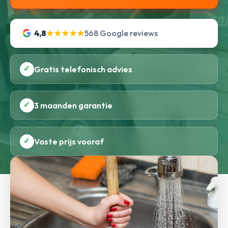
4,8
★★★★★
568 Google reviews
✓
Gratis telefonisch advies
✓
3 maanden garantie
✓
Vaste prijs vooraf