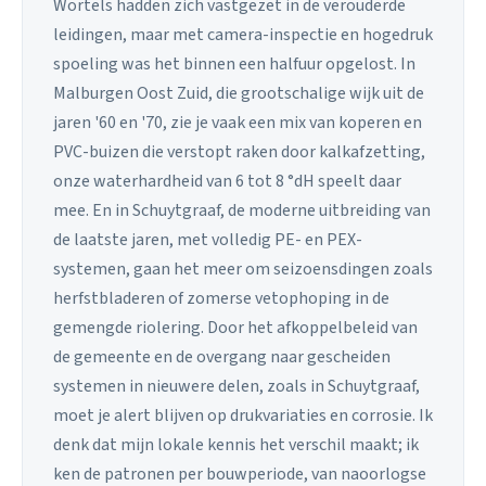
Wortels hadden zich vastgezet in de verouderde
leidingen, maar met camera-inspectie en hogedruk
spoeling was het binnen een halfuur opgelost. In
Malburgen Oost Zuid, die grootschalige wijk uit de
jaren '60 en '70, zie je vaak een mix van koperen en
PVC-buizen die verstopt raken door kalkafzetting,
onze waterhardheid van 6 tot 8 °dH speelt daar
mee. En in Schuytgraaf, de moderne uitbreiding van
de laatste jaren, met volledig PE- en PEX-
systemen, gaan het meer om seizoensdingen zoals
herfstbladeren of zomerse vetophoping in de
gemengde riolering. Door het afkoppelbeleid van
de gemeente en de overgang naar gescheiden
systemen in nieuwere delen, zoals in Schuytgraaf,
moet je alert blijven op drukvariaties en corrosie. Ik
denk dat mijn lokale kennis het verschil maakt; ik
ken de patronen per bouwperiode, van naoorlogse