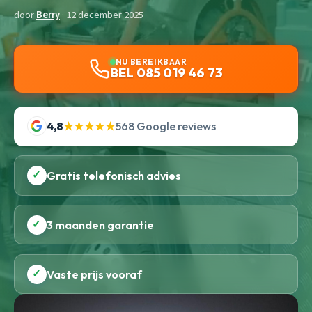
door
Berry
· 12 december 2025
NU BEREIKBAAR
BEL 085 019 46 73
4,8
★★★★★
568 Google reviews
✓
Gratis telefonisch advies
✓
3 maanden garantie
✓
Vaste prijs vooraf