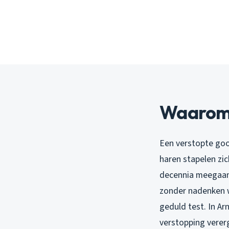
Waarom 
Een verstopte goo
haren stapelen zic
decennia meegaan.
zonder nadenken w
geduld test. In A
verstopping verer