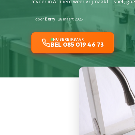
afvoer in Arnhem weer vrijmaakt – snel, goe
door
Berry
· 28 maart 2025
NU BEREIKBAAR
BEL 085 019 46 73