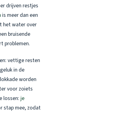
r drijven restjes
n
is meer dan een
mt het water over
 een bruisende
ort problemen.
en: vettige resten
geluk in de
 blokkade worden
ter voor zoiets
te lossen:
je
or stap mee, zodat