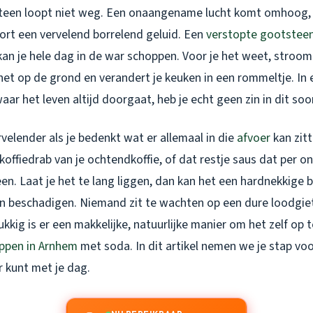
teen loopt niet weg. Een onaangename lucht komt omhoog, e
oort een vervelend borrelend geluid. Een
verstopte gootstee
 kan je hele dag in de war schoppen. Voor je het weet, stroo
het op de grond en verandert je keuken in een rommeltje. In
aar het leven altijd doorgaat, heb je echt geen zin in dit so
elender als je bedenkt wat er allemaal in die
afvoer
kan zitt
koffiedrab van je ochtendkoffie, of dat restje saus dat per on
n. Laat je het te lang liggen, dan kan het een hardnekkige
gen beschadigen. Niemand zit te wachten op een dure loodgie
ukkig is er een makkelijke, natuurlijke manier om het zelf op 
ppen in Arnhem
met soda. In dit artikel nemen we je stap vo
r kunt met je dag.