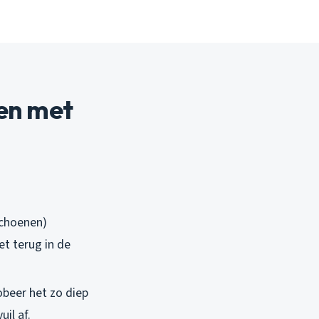
en met
schoenen)
et terug in de
robeer het zo diep
uil af.