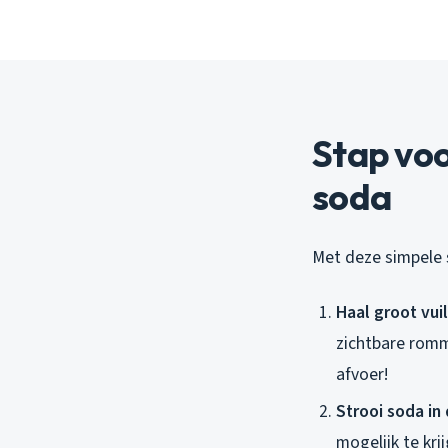
Stap vo
soda
Met deze simpele s
Haal groot vui
zichtbare romme
afvoer!
Strooi soda in
mogelijk te kri