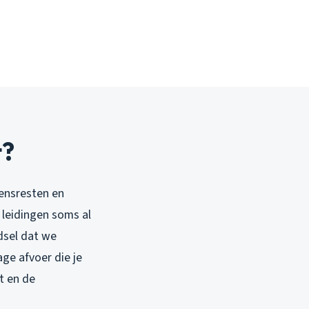
t?
tensresten en
 leidingen soms al
dsel dat we
ge afvoer die je
t en de