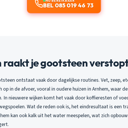
NU BEREIKBAAR
BEL 085 019 46 73
raakt je gootsteen verstop
tsteen ontstaat vaak door dagelijkse routines. Vet, zeep, e
h op in de afvoer, vooral in oudere huizen in Arnhem, waar de
 In nieuwere wijken komt het vaak door koffieresten of voe
egspoelen. Wat de reden ook is, het eindresultaat is een tra
rnhem kan ook kalk uit het water meespelen, wat zich opbouw
gert.