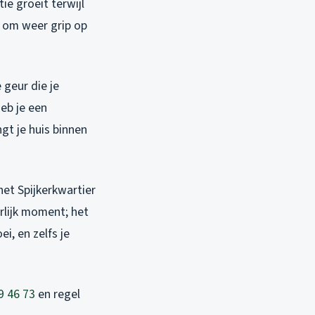
tie groeit terwijl
r om weer grip op
 geur die je
heb je een
gt je huis binnen
et Spijkerkwartier
erlijk moment; het
i, en zelfs je
9 46 73
en regel