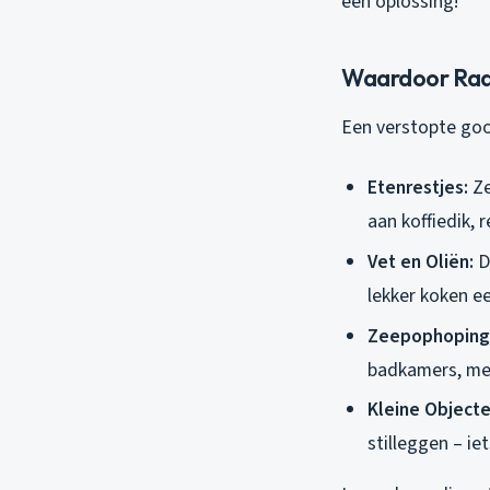
een oplossing!
Waardoor Raak
Een verstopte goo
Etenrestjes:
Ze
aan koffiedik, 
Vet en Oliën:
D
lekker koken ee
Zeepophoping
badkamers, met
Kleine Objecte
stilleggen – i