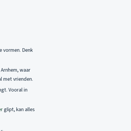
de vormen. Denk
n Arnhem, waar
al met vrienden.
gt. Vooral in
er
glipt, kan alles