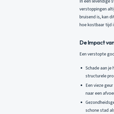
In een levendige s
verstoppingen alti
bruisend is, kan d
hoe kostbaar tijd 
De Impact van
Een verstopte goot
Schade aan je h
structurele pr
Een vieze geur 
naar een afvoe
Gezondheidsgev
schone stad al