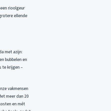
t een rioolgeur
 grotere ellende
da met azijn:
ven bubbelen en
 te krijgen –
 Onze vakmensen
 Met meer dan 20
jkosten en mét