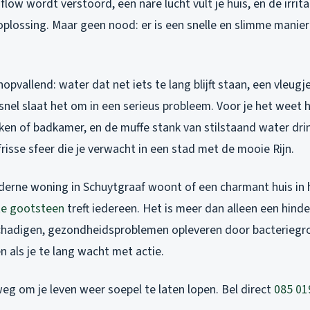
 flow wordt verstoord, een nare lucht vult je huis, en de irrita
oplossing. Maar geen nood: er is een snelle en slimme manie
opvallend: water dat net iets te lang blijft staan, een vleugje
snel slaat het om in een serieus probleem. Voor je het weet 
en of badkamer, en de muffe stank van stilstaand water drin
frisse sfeer die je verwacht in een stad met de mooie Rijn.
oderne woning in Schuytgraaf woont of een charmant huis in h
te gootsteen
treft iedereen. Het is meer dan alleen een hind
schadigen, gezondheidsproblemen opleveren door bacteriegroe
 als je te lang wacht met actie.
weg om je leven weer soepel te laten lopen. Bel direct
085 01