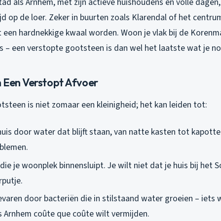
tad als Arnhem, met zijn actieve huishoudens en volle dagen,
jd op de loer. Zeker in buurten zoals Klarendal of het centru
it een hardnekkige kwaal worden. Woon je vlak bij de Korenm
is – een verstopte gootsteen is dan wel het laatste wat je no
 Een Verstopt Afvoer
steen is niet zomaar een kleinigheid; het kan leiden tot:
uis door water dat blijft staan, van natte kasten tot kapotte
oblemen.
die je woonplek binnensluipt. Je wilt niet dat je huis bij het 
rputje.
aren door bacteriën die in stilstaand water groeien – iets w
s Arnhem coûte que coûte wilt vermijden.