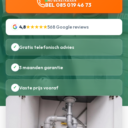
NU BEREIKBAAR
BEL 085 019 46 73
4,8
★★★★★
568 Google reviews
✓
Gratis telefonisch advies
✓
3 maanden garantie
✓
Vaste prijs vooraf