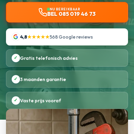
NU BEREIKBAAR
BEL 085 019 46 73
4,8
★★★★★
568 Google reviews
✓
Gratis telefonisch advies
✓
3 maanden garantie
✓
Vaste prijs vooraf