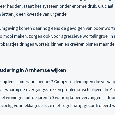
eer hadden, staat het systeem onder enorme druk.
Cruciaal 
letterlijk een kwestie van urgentie.
 Omgeving komen daar nog eens de gevolgen van boomwortel
zo mooi maken, zorgen ook voor agressieve wortelingroei in ri
robarstjes dringen wortels binnen en creëren binnen maand
udering in Arnhemse wijken
ie tijdens camera-inspecties? Gietijzeren leidingen die vervan
aar waarbij de overgangsstukken problematisch blijven. In M
veel woningen uit de jaren ’70 waarbij koper vervangen is doo
evoelig voor lekkages als ze niet regelmatig gecontroleerd 