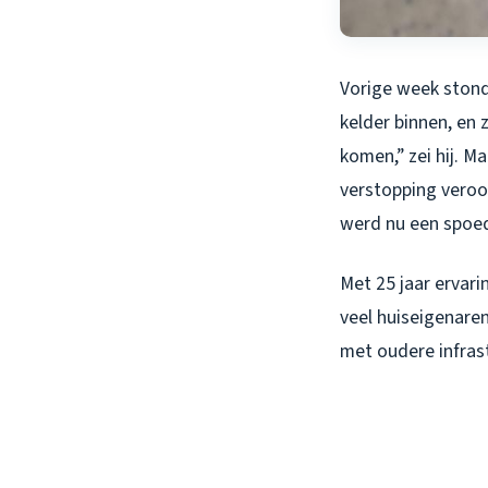
Vorige week stond
kelder binnen, en 
komen,” zei hij. 
verstopping veroor
werd nu een spoed
Met 25 jaar ervari
veel huiseigenaren
met oudere infras