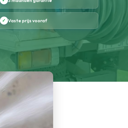
✓
3 maanden garantie
✓
Vaste prijs vooraf