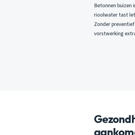
Betonnen buizen i
rioolwater tast le
Zonder preventief 
vorstwerking extra
Gezondhe
aankom