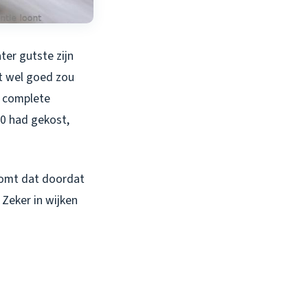
ter gutste zijn
et wel goed zou
n complete
50 had gekost,
 komt dat doordat
 Zeker in wijken