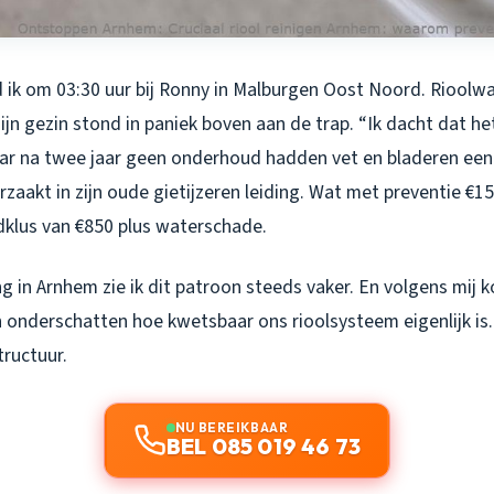
 ik om 03:30 uur bij Ronny in Malburgen Oost Noord. Rioolwa
zijn gezin stond in paniek boven aan de trap. “Ik dacht dat h
Maar na twee jaar geen onderhoud hadden vet en bladeren ee
zaakt in zijn oude gietijzeren leiding. Wat met preventie €1
klus van €850 plus waterschade.
ng in Arnhem zie ik dit patroon steeds vaker. En volgens mij
 onderschatten hoe kwetsbaar ons rioolsysteem eigenlijk is.
tructuur.
NU BEREIKBAAR
BEL 085 019 46 73