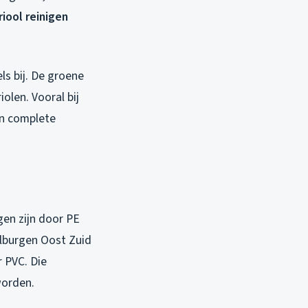
riool reinigen
s bij. De groene
olen. Vooral bij
en complete
gen zijn door PE
alburgen Oost Zuid
r PVC. Die
worden.