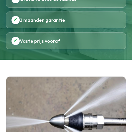
✓
3 maanden garantie
✓
Vaste prijs vooraf