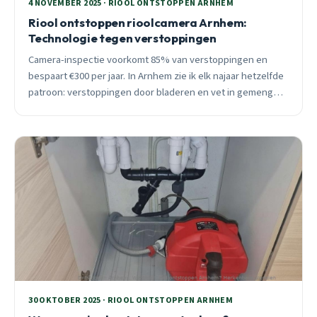
4 NOVEMBER 2025 · RIOOL ONTSTOPPEN ARNHEM
Riool ontstoppen rioolcamera Arnhem:
Technologie tegen verstoppingen
Camera-inspectie voorkomt 85% van verstoppingen en
bespaart €300 per jaar. In Arnhem zie ik elk najaar hetzelfde
patroon: verstoppingen door bladeren en vet in gemengde
riolering. Ontdek waarom moderne rioolcamera’s de échte
oplossing bieden.
30 OKTOBER 2025 · RIOOL ONTSTOPPEN ARNHEM