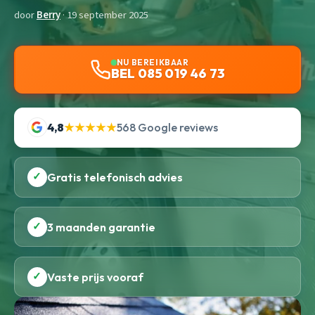
door
Berry
· 19 september 2025
NU BEREIKBAAR
BEL 085 019 46 73
4,8
★★★★★
568 Google reviews
✓
Gratis telefonisch advies
✓
3 maanden garantie
✓
Vaste prijs vooraf