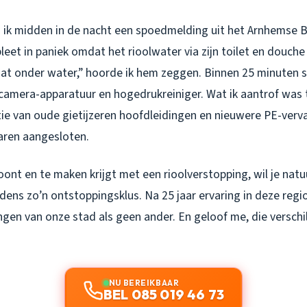
 ik midden in de nacht een spoedmelding uit het Arnhemse B
leet in paniek omdat het rioolwater via zijn toilet en douch
at onder water,” hoorde ik hem zeggen. Binnen 25 minuten s
camera-apparatuur en hogedrukreiniger. Wat ik aantrof was 
tie van oude gietijzeren hoofdleidingen en nieuwere PE-verv
waren aangesloten.
oont en te maken krijgt met een rioolverstopping, wil je natu
jdens zo’n ontstoppingsklus. Na 25 jaar ervaring in deze regio
ngen van onze stad als geen ander. En geloof me, die verschi
NU BEREIKBAAR
BEL 085 019 46 73