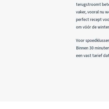
terugstroomt betek
vaker, vooral nu 
perfect recept voo
om vóór de winter 
Voor spoedklussen
Binnen 30 minuten 
een vast tarief da