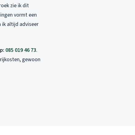
ek zie ik dit
dingen vormt een
ik altijd adviseer
lp:
085 019 46 73
.
rrijkosten, gewoon