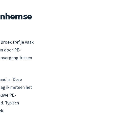
Arnhemse
 Broek tref je vaak
en door PE-
e overgang tussen
and is. Deze
 zag ik meteen het
ieuwe PE-
d. Typisch
ek.