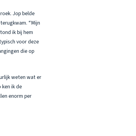
roek. Jop belde
e terugkwam. “Mijn
tond ik bij hem
typisch voor deze
angingen die op
urlijk weten wat er
 ken ik de
llen enorm per