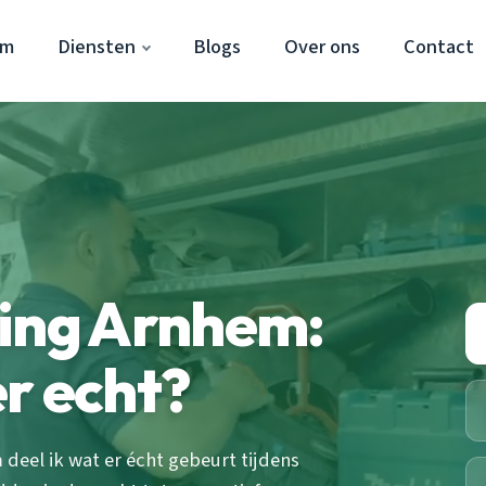
em
Diensten
Blogs
Over ons
Contact
ping Arnhem:
r echt?
 deel ik wat er écht gebeurt tijdens