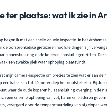
 ter plaatse: wat ik zie in 
op begon ik met een snelle visuele inspectie. In het Arnhemse
 de oorspronkelijke gietijzeren hoofdleidingen zijn vervang
aar binnenshuis nog oude koperen aansluitingen zitten. Dez
vaak een zwakke plek waar ophoping plaatsvindt.
eerst mijn camera-inspectie om precies te zien wat er aan de h
p een kabel kan tot 40 meter diep het rioolstelsel in. Bij Jop
punt waar de oude koperen huisaansluiting overging in de n
zich een enorme ophoping van vet, haren en bladeren gevorm
em, verergerd door de temperatuurdaling van afgelopen we