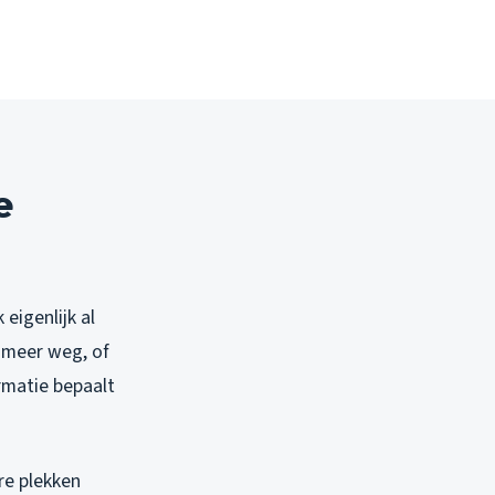
e
 eigenlijk al
s meer weg, of
ormatie bepaalt
re plekken